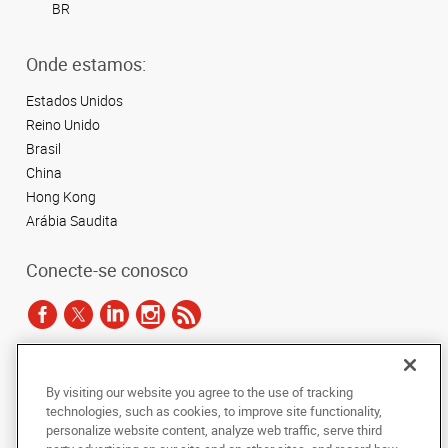
BR
Onde estamos:
Estados Unidos
Reino Unido
Brasil
China
Hong Kong
Arábia Saudita
Conecte-se conosco
De acordo com as leis de direitos autorais, esta documentação não pode ser
By visiting our website you agree to the use of tracking
copiada, fotocopiada, reproduzida, traduzida ou reduzida a qualquer meio
technologies, such as cookies, to improve site functionality,
eletrônico ou forma legível por máquina, no todo ou em parte, sem o
personalize website content, analyze web traffic, serve third
consentimento prévio por escrito da AlphaGraphics Brasil.