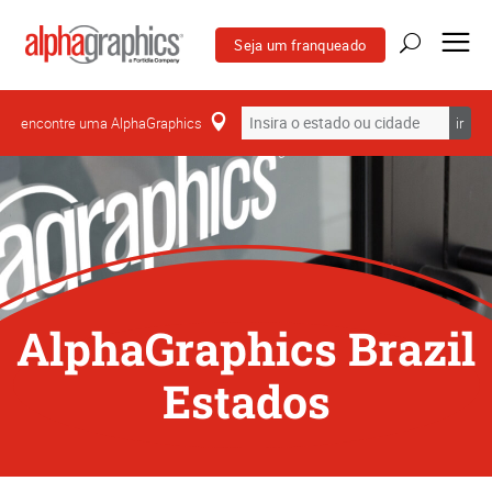
Seja um franqueado
encontre uma AlphaGraphics
ir
AlphaGraphics Brazil
Estados