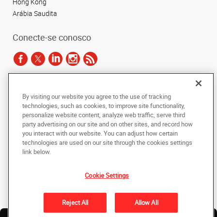
Hong Kong
Arábia Saudita
Conecte-se conosco
De acordo com as leis de direitos autorais, esta documentação não pode ser
By visiting our website you agree to the use of tracking
copiada, fotocopiada, reproduzida, traduzida ou reduzida a qualquer meio
technologies, such as cookies, to improve site functionality,
eletrônico ou forma legível por máquina, no todo ou em parte, sem o
personalize website content, analyze web traffic, serve third
consentimento prévio por escrito da AlphaGraphics Brasil.
party advertising on our site and on other sites, and record how
you interact with our website. You can adjust how certain
Copyright © 2024 AlphaGraphics Printshops do Brasil. Todos os direitos
technologies are used on our site through the cookies settings
reservados.
link below.
Avenida das Nações Unidas, Loja 147 E - Brooklin
,
São Paulo
,
Sao Paulo
04578-000
BR
Cookie Settings
De volta ao topo
Reject All
Allow All
Política de Privacidade