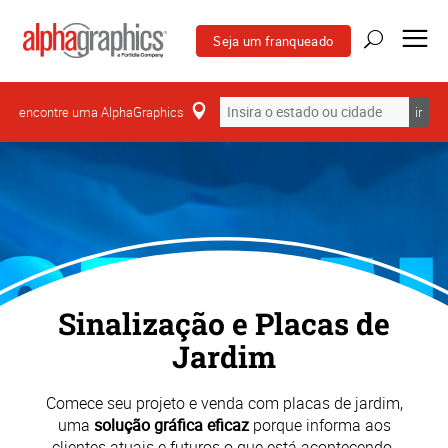
Seja um franqueado
encontre uma AlphaGraphics
ir
Sinalização e Placas de
Jardim
Comece seu projeto e venda com placas de jardim,
uma
solução gráfica eficaz
porque informa aos
clientes atuais e futuros o que está acontecendo.