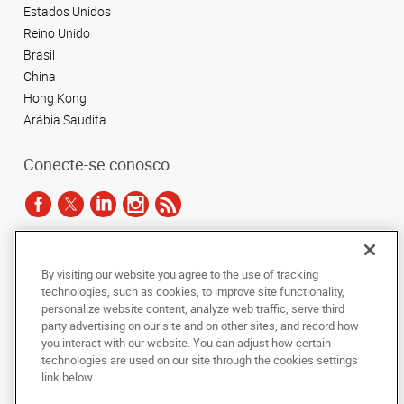
Estados Unidos
Reino Unido
Brasil
China
Hong Kong
Arábia Saudita
Conecte-se conosco
De acordo com as leis de direitos autorais, esta documentação não pode ser
By visiting our website you agree to the use of tracking
copiada, fotocopiada, reproduzida, traduzida ou reduzida a qualquer meio
technologies, such as cookies, to improve site functionality,
eletrônico ou forma legível por máquina, no todo ou em parte, sem o
personalize website content, analyze web traffic, serve third
consentimento prévio por escrito da AlphaGraphics Brasil.
party advertising on our site and on other sites, and record how
you interact with our website. You can adjust how certain
Copyright © 2024 AlphaGraphics Printshops do Brasil. Todos os direitos
technologies are used on our site through the cookies settings
reservados.
link below.
Avenida das Nações Unidas, Loja 147 E - Brooklin
,
São Paulo
,
Sao Paulo
04578-000
BR